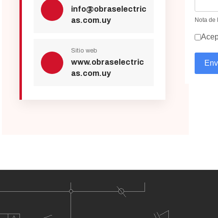
info@obraselectric
as.com.uy
Nota de 
Acep
Sitio web
www.obraselectric
Env
as.com.uy