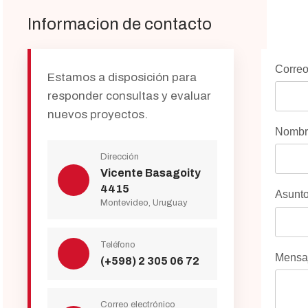
Informacion de contacto
Correo
Estamos a disposición para
responder consultas y evaluar
nuevos proyectos.
Nombre
Dirección
Vicente Basagoity
4415
Asunt
Montevideo, Uruguay
Teléfono
Mensa
(+598) 2 305 06 72
Correo electrónico